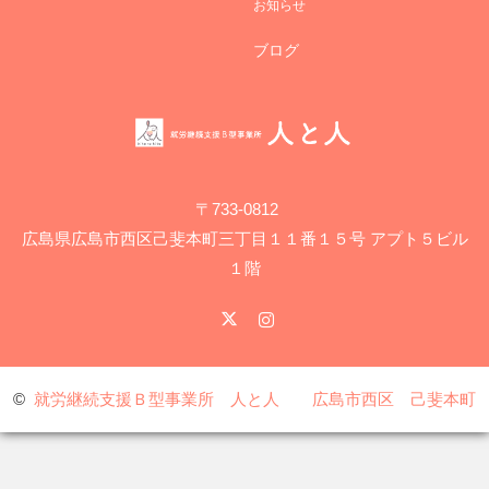
お知らせ
ブログ
〒733-0812
広島県広島市西区己斐本町三丁目１１番１５号 アプト５ビル
１階
X
Instagram
©
就労継続支援Ｂ型事業所 人と人 広島市西区 己斐本町