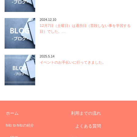
2024.12.10
12月7日（土曜日）は通所日（普段しない事を学習する
日）でした。…
2025.5.14
イベントのお手伝いに行ってきました。
ホーム
利用までの流れ
hito to hitoの紹介
よくある質問