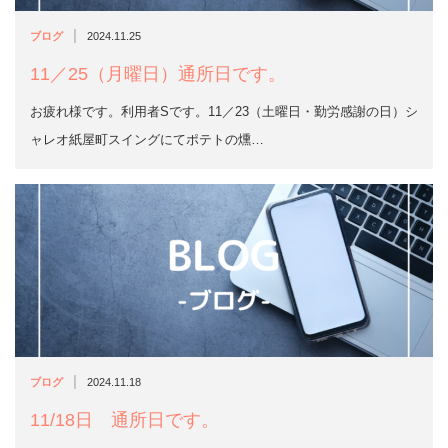
|
ブログ
2024.11.25
11／25（月曜日）通所日です。
お疲れ様です。利用者Sです。11／23（土曜日・勤労感謝の日）シ
ャレオ紙屋町スイングにてポテトの燻…
|
ブログ
2024.11.18
11/18日 通所日です。