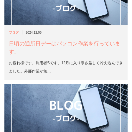
|
ブログ
2024.12.06
日頃の通所日デーはパソコン作業を行っていま
す。
お疲れ様です。利用者Sです。12月に入り寒さ厳しく冷え込んでき
ました。外部作業が無…