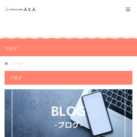
ブログ
ホーム
ブログ
ブログ