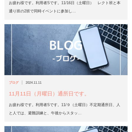
お疲れ様です。利用者Sです。11/16日（土曜日） レクト班と本
通り班の2班で同時イベントに参加し…
|
ブログ
2024.11.11
11月11日（月曜日）通所日です。
お疲れ様です。利用者Sです。11/９（土曜日）不定期通所日、人
と人では、避難訓練と、午後からスタッ…