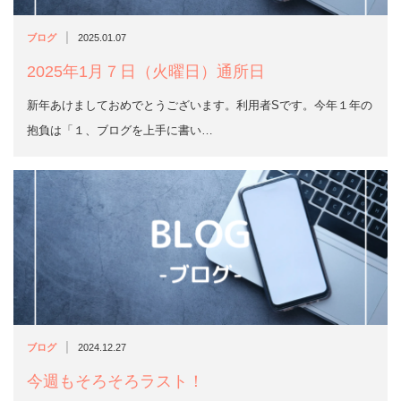
|
ブログ
2025.01.07
2025年1月７日（火曜日）通所日
新年あけましておめでとうございます。利用者Sです。今年１年の
抱負は「１、ブログを上手に書い…
|
ブログ
2024.12.27
今週もそろそろラスト！