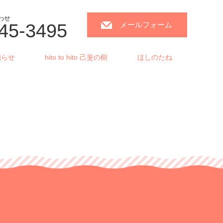
わせ
45-3495
メールフォーム
知らせ
hito to hito 己斐の樹
ほしのたね