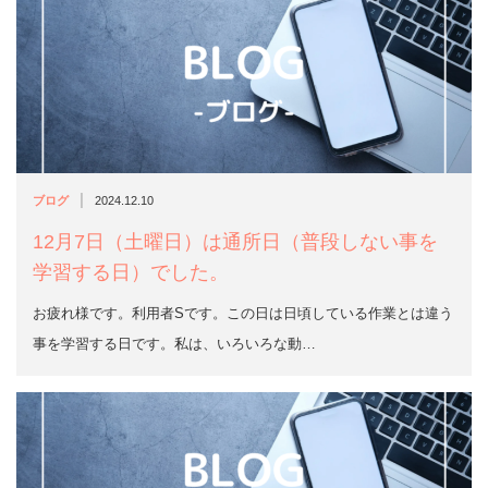
|
ブログ
2024.12.10
12月7日（土曜日）は通所日（普段しない事を
学習する日）でした。
お疲れ様です。利用者Sです。この日は日頃している作業とは違う
事を学習する日です。私は、いろいろな動…