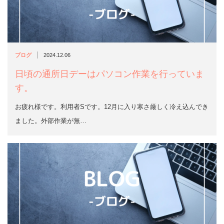
|
ブログ
2024.12.06
日頃の通所日デーはパソコン作業を行っていま
す。
お疲れ様です。利用者Sです。12月に入り寒さ厳しく冷え込んでき
ました。外部作業が無…