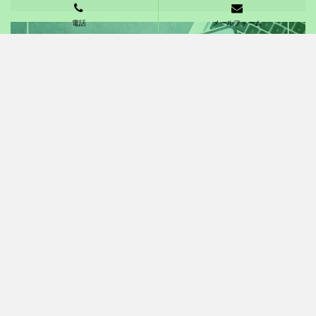
|
ブログ
2024.11.01
天気の気圧と、体調面
お疲れ様です。利用者Sです。天気の気圧、温度（暑さ、寒さ）は
体調面にも、影響されやすく、崩しやすく…