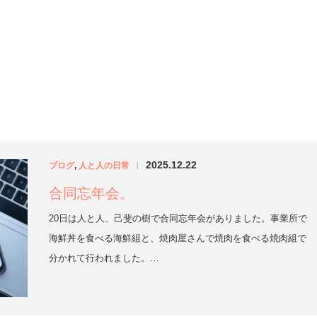
お電話でのお問い合
070-90
to to hitoの紹介
利用までの流れ
アクセス
お
2025.12.22
ブログ
,
人と人の日常
|
合同忘年会。
20日は人と人、己斐の樹で合同忘年会がありました。事業所で
海鮮丼を食べる海鮮組と、焼肉屋さんで焼肉を食べる焼肉組で
分かれて行われました。…